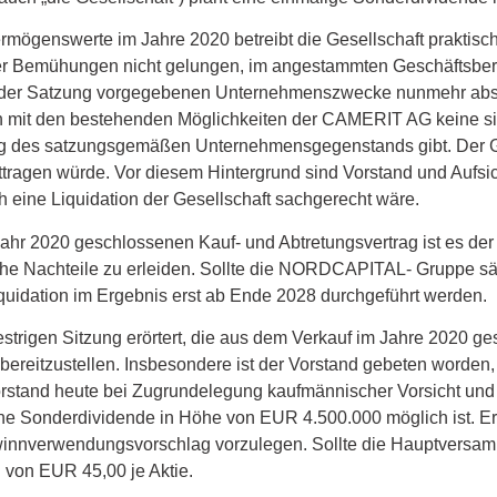
ermögenswerte im Jahre 2020 betreibt die Gesellschaft praktis
iver Bemühungen nicht gelungen, im angestammten Geschäftsbere
e in der Satzung vorgegebenen Unternehmenszwecke nunmehr ab
 mit den bestehenden Möglichkeiten der CAMERIT AG keine sinn
g des satzungsgemäßen Unternehmensgegenstands gibt. Der Groß
ttragen würde. Vor diesem Hintergrund sind Vorstand und Aufsi
h eine Liquidation der Gesellschaft sachgerecht wäre.
 2020 geschlossenen Kauf- und Abtretungsvertrag ist es der 
che Nachteile zu erleiden. Sollte die NORDCAPITAL- Gruppe säm
uidation im Ergebnis erst ab Ende 2028 durchgeführt werden.
estrigen Sitzung erörtert, die aus dem Verkauf im Jahre 2020 g
bereitzustellen. Insbesondere ist der Vorstand gebeten worden
 Vorstand heute bei Zugrundelegung kaufmännischer Vorsicht und
ine Sonderdividende in Höhe von EUR 4.500.000 möglich ist. Er 
nverwendungsvorschlag vorzulegen. Sollte die Hauptversamm
 von EUR 45,00 je Aktie.