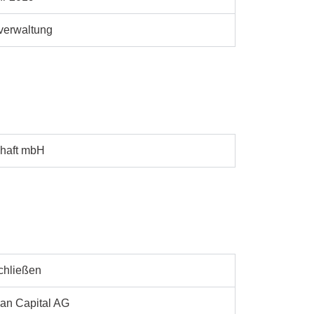
verwaltung
chaft mbH
chließen
an Capital AG